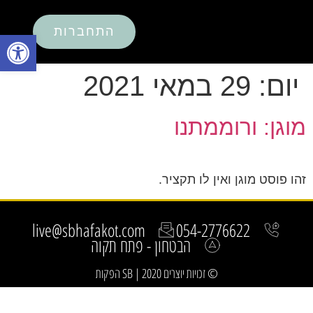
התחברות
פתח סרגל
יום:
29 במאי 2021
מוגן: ורוממתנו
זהו פוסט מוגן ואין לו תקציר.
live@sbhafakot.com
054-2776622
הבטחון - פתח תקוה
© זכויות יוצרים 2020 | SB הפקות