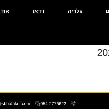
ם
גלריה
וידאו
אודו
@sbhafakot.com
054-2776622