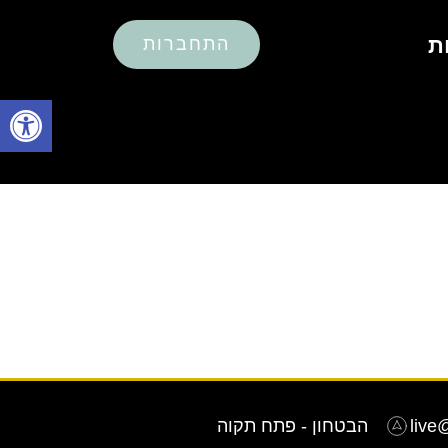
ת
התחברות
פתח סרגל
live
הבטחון - פתח תקוה