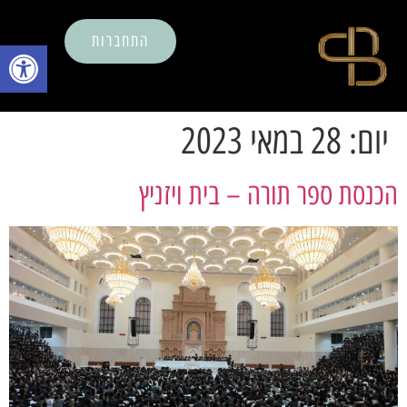
התחברות
פתח סרגל נ
יום:
28 במאי 2023
הכנסת ספר תורה – בית ויזניץ