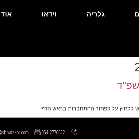
ם
גלריה
וידאו
אודו
שפ"ד
יש ללחוץ על כפתור ההתחברות בראש הדף
e@sbhafakot.com
054-2776622