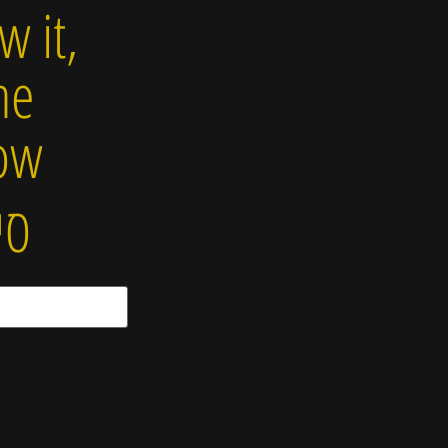
w it,
he
ow.
סי