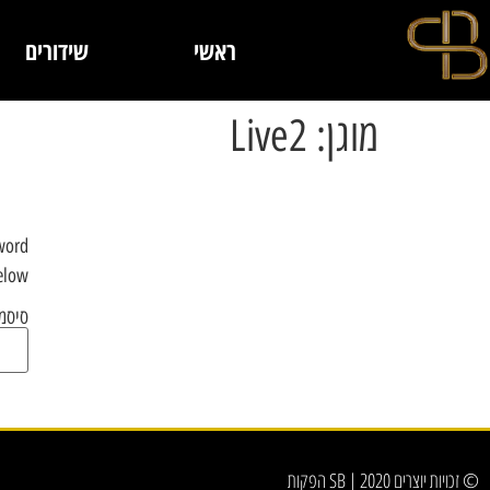
ראשי
שידורים
מוגן: Live2
sword
elow.
סיסמ
© זכויות יוצרים 2020 | SB הפקות