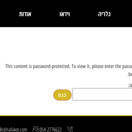
גלריה
וידאו
אודות
This content is password-protected. To view it, please enter the pas
b
ה:
e@sbhafakot.com
054-2776622